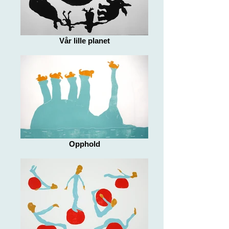
Vår lille planet
Opphold