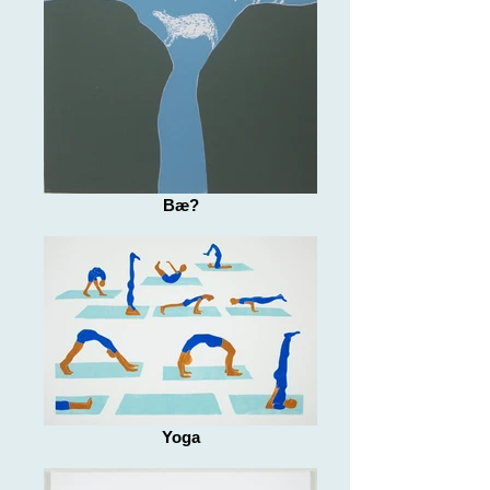
Bæ?
Yoga