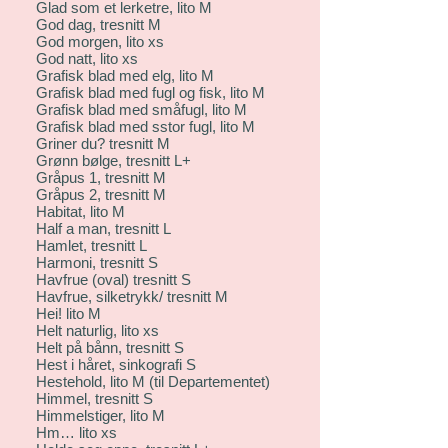
Glad som et lerketre, lito M
God dag, tresnitt M
God morgen, lito xs
God natt, lito xs
Grafisk blad med elg, lito M
Grafisk blad med fugl og fisk, lito M
Grafisk blad med småfugl, lito M
Grafisk blad med sstor fugl, lito M
Griner du? tresnitt M
Grønn bølge, tresnitt L+
Gråpus 1, tresnitt M
Gråpus 2, tresnitt M
Habitat, lito M
Half a man, tresnitt L
Hamlet, tresnitt L
Harmoni, tresnitt S
Havfrue (oval) tresnitt S
Havfrue, silketrykk/ tresnitt M
Hei! lito M
Helt naturlig, lito xs
Helt på bånn, tresnitt S
Hest i håret, sinkografi S
Hestehold, lito M (til Departementet)
Himmel, tresnitt S
Himmelstiger, lito M
Hm… lito xs