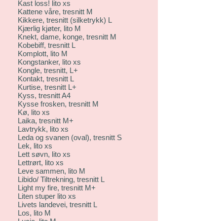
Kast loss! lito xs
Kattene våre, tresnitt M
Kikkere, tresnitt (silketrykk) L
Kjærlig kjøter, lito M
Knekt, dame, konge, tresnitt M
Kobebiff, tresnitt L
Komplott, lito M
Kongstanker, lito xs
Kongle, tresnitt, L+
Kontakt, tresnitt L
Kurtise, tresnitt L+
Kyss, tresnitt A4
Kysse frosken, tresnitt M
Kø, lito xs
Laika, tresnitt M+
Lavtrykk, lito xs
Leda og svanen (oval), tresnitt S
Lek, lito xs
Lett søvn, lito xs
Lettrørt, lito xs
Leve sammen, lito M
Libido/ Tiltrekning, tresnitt L
Light my fire, tresnitt M+
Liten stuper lito xs
Livets landevei, tresnitt L
Los, lito M