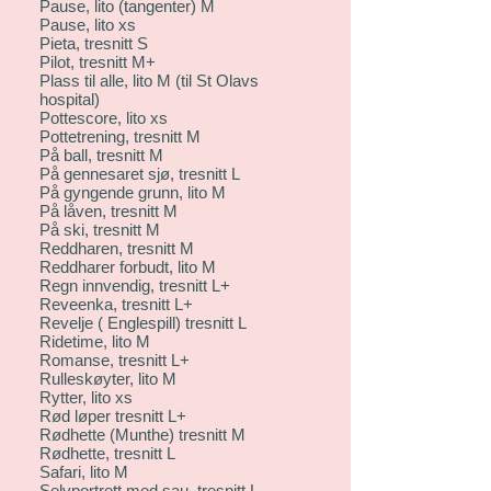
Pause, lito (tangenter) M
Pause, lito xs
Pieta, tresnitt S
Pilot, tresnitt M+
Plass til alle, lito M (til St Olavs
hospital)
Pottescore, lito xs
Pottetrening, tresnitt M
På ball, tresnitt M
På gennesaret sjø, tresnitt L
På gyngende grunn, lito M
På låven, tresnitt M
På ski, tresnitt M
Reddharen, tresnitt M
Reddharer forbudt, lito M
Regn innvendig, tresnitt L+
Reveenka, tresnitt L+
Revelje ( Englespill) tresnitt L
Ridetime, lito M
Romanse, tresnitt L+
Rulleskøyter, lito M
Rytter, lito xs
Rød løper tresnitt L+
Rødhette (Munthe) tresnitt M
Rødhette, tresnitt L
Safari, lito M
Selvportrett med sau, tresnitt L