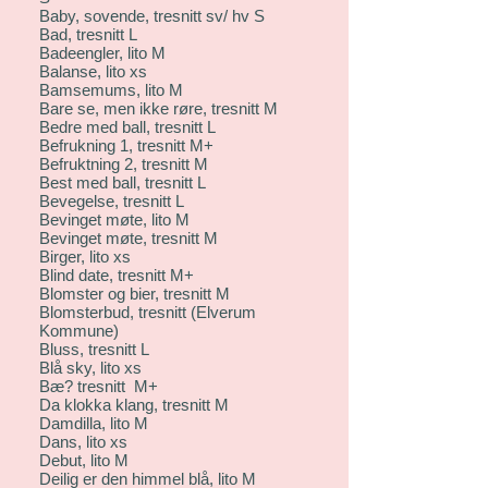
Baby, sovende, tresnitt sv/ hv S
Bad, tresnitt L
Badeengler, lito M
Balanse, lito xs
Bamsemums, lito M
Bare se, men ikke røre, tresnitt M
Bedre med ball, tresnitt L
Befrukning 1, tresnitt M+
Befruktning 2, tresnitt M
Best med ball, tresnitt L
Bevegelse, tresnitt L
Bevinget møte, lito M
Bevinget møte, tresnitt M
Birger, lito xs
Blind date, tresnitt M+
Blomster og bier, tresnitt M
Blomsterbud, tresnitt (Elverum
Kommune)
Bluss, tresnitt L
Blå sky, lito xs
Bæ? tresnitt M+
Da klokka klang, tresnitt M
Damdilla, lito M
Dans, lito xs
Debut, lito M
Deilig er den himmel blå, lito M