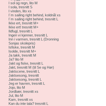
I sol og regn, lito M
I sola, tresnitt S
I vinden, lito xs
I´m sailing right behind, koldnål xs
I´m sailing right behind, tresnitt L
Ikke ert, tresnitt M+
Ikke ert! tresnitt M+
Ildfugl, tresnitt L
Ingen vi kjenner, tresnitt L
Inn i varmen, tresnitt L (Dronning
Sonjas skolepris)
Isfiske, tresnitt M
Isolde, tresnitt M+
Ja takk, tresnitt M
Ja? lito M
Jakt og fiske, tresnitt L
Jakt, tresnitt M (til Se og Hør)
Jaktscene, tresnitt L
Jaktsesong, tresnitt
Jaktsesong, tresnitt L
Jeg er havren, tresnitt L
Jojo, lito M
Jordbær, tresnitt xs
Jul, lito M
Kam, tresnitt xs
Kan du inte tala? tresnitt L