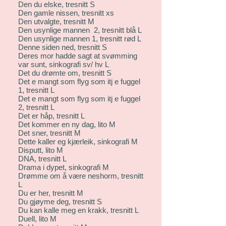
Den du elske, tresnitt S
Den gamle nissen, tresnitt xs
Den utvalgte, tresnitt M
Den usynlige mannen 2, tresnitt blå L
Den usynlige mannen 1, tresnitt rød L
Denne siden ned, tresnitt S
Deres mor hadde sagt at svømming
var sunt, sinkografi sv/ hv L
Det du drømte om, tresnitt S
Det e mangt som flyg som itj e fuggel
1, tresnitt L
Det e mangt som flyg som itj e fuggel
2, tresnitt L
Det er håp, tresnitt L
Det kommer en ny dag, lito M
Det sner, tresnitt M
Dette kaller eg kjærleik, sinkografi M
Disputt, lito M
DNA, tresnitt L
Drama i dypet, sinkografi M
Drømme om å være neshorm, tresnitt
L
Du er her, tresnitt M
Du gjøyme deg, tresnitt S
Du kan kalle meg en krakk, tresnitt L
Duell, lito M