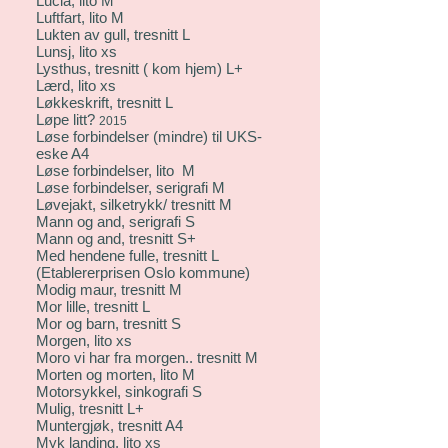
Lucia, lito M
Luftfart, lito M
Lukten av gull, tresnitt L
Lunsj, lito xs
Lysthus, tresnitt ( kom hjem) L+
Lærd, lito xs
Løkkeskrift, tresnitt L
Løpe litt?
2015
Løse forbindelser (mindre) til UKS-
eske A4
Løse forbindelser, lito M
Løse forbindelser, serigrafi M
Løvejakt, silketrykk/ tresnitt M
Mann og and, serigrafi S
Mann og and, tresnitt S+
Med hendene fulle, tresnitt L
(Etablererprisen Oslo kommune)
Modig maur, tresnitt M
Mor lille, tresnitt L
Mor og barn, tresnitt S
Morgen, lito xs
Moro vi har fra morgen.. tresnitt M
Morten og morten, lito M
Motorsykkel, sinkografi S
Mulig, tresnitt L+
Muntergjøk, tresnitt A4
Myk landing, lito xs