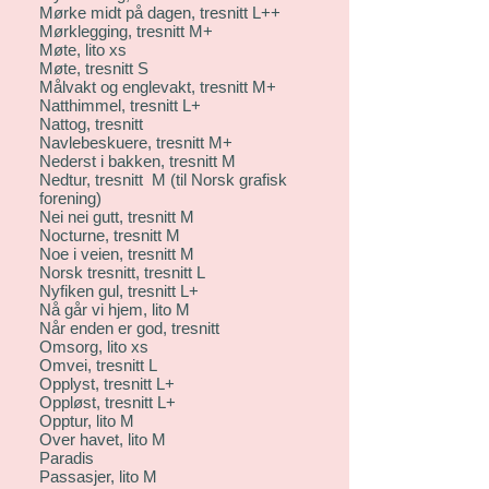
Mørke midt på dagen, tresnitt L++
Mørklegging, tresnitt M+
Møte, lito xs
Møte, tresnitt S
Målvakt og englevakt, tresnitt M+
Natthimmel, tresnitt L+
Nattog, tresnitt
Navlebeskuere, tresnitt M+
Nederst i bakken, tresnitt M
Nedtur, tresnitt M (til Norsk grafisk
forening)
Nei nei gutt, tresnitt M
Nocturne, tresnitt M
Noe i veien, tresnitt M
Norsk tresnitt, tresnitt L
Nyfiken gul, tresnitt L+
Nå går vi hjem, lito M
Når enden er god, tresnitt
Omsorg, lito xs
Omvei, tresnitt L
Opplyst, tresnitt L+
Oppløst, tresnitt L+
Opptur, lito M
Over havet, lito M
Paradis
Passasjer, lito M