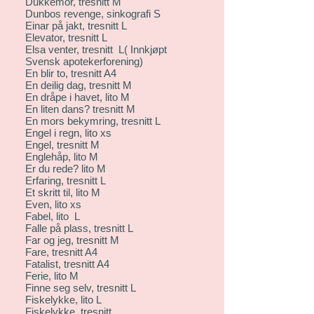
Dukkemor, tresnitt M
Dunbos revenge, sinkografi S
Einar på jakt, tresnitt L
Elevator, tresnitt L
Elsa venter, tresnitt L( Innkjøpt
Svensk apotekerforening)
En blir to, tresnitt A4
En deilig dag, tresnitt M
En dråpe i havet, lito M
En liten dans? tresnitt M
En mors bekymring, tresnitt L
Engel i regn, lito xs
Engel, tresnitt M
Englehåp, lito M
Er du rede? lito M
Erfaring, tresnitt L
Et skritt til, lito M
Even, lito xs
Fabel, lito L
Falle på plass, tresnitt L
Far og jeg, tresnitt M
Fare, tresnitt A4
Fatalist, tresnitt A4
Ferie, lito M
Finne seg selv, tresnitt L
Fiskelykke, lito L
Fiskelykke, tresnitt