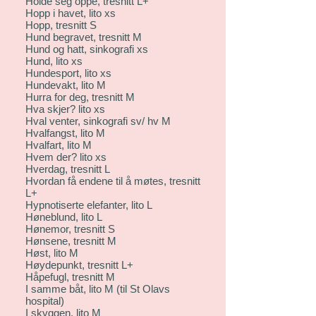
Holde seg oppe, tresnitt L+
Hopp i havet, lito xs
Hopp, tresnitt S
Hund begravet, tresnitt M
Hund og hatt, sinkografi xs
Hund, lito xs
Hundesport, lito xs
Hundevakt, lito M
Hurra for deg, tresnitt M
Hva skjer? lito xs
Hval venter, sinkografi sv/ hv M
Hvalfangst, lito M
Hvalfart, lito M
Hvem der? lito xs
Hverdag, tresnitt L
Hvordan få endene til å møtes, tresnitt
L+
Hypnotiserte elefanter, lito L
Høneblund, lito L
Hønemor, tresnitt S
Hønsene, tresnitt M
Høst, lito M
Høydepunkt, tresnitt L+
Håpefugl, tresnitt M
I samme båt, lito M (til St Olavs
hospital)
I skyggen, lito M