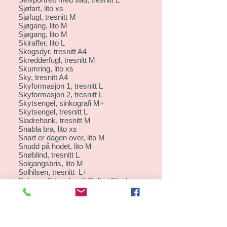
Sjøfart, lito xs
Sjøfugl, tresnitt M
Sjøgang, lito M
Sjøgang, lito M
Skiraffer, lito L
Skogsdyr, tresnitt A4
Skredderfugl, tresnitt M
Skumring, lito xs
Sky, tresnitt A4
Skyformasjon 1, tresnitt L
Skyformasjon 2, tresnitt L
Skytsengel, sinkografi M+
Skytsengel, tresnitt L
Sladrehank, tresnitt M
Snabla bra, lito xs
Snart er dagen over, lito M
Snudd på hodet, lito M
Snøblind, tresnitt L
Solgangsbris, lito M
Solhilsen, tresnitt L+
Solseng S (opplag til Galleri Elsa)
Som å fly! lito xs
Sommerens siste bad, tresnitt M
Sommernatt, tresnitt (Pubertet) A4
Sover du? lito M
Speilelg, tresnitt L+