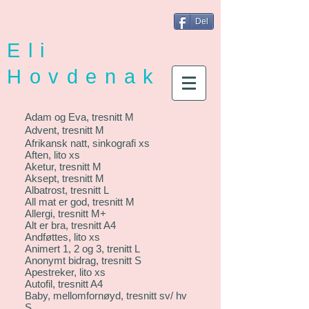
Del
Eli
Hovdenak
Adam og Eva, tresnitt M
Advent, tresnitt M
Afrikansk natt, sinkografi xs
Aften, lito xs
Aketur, tresnitt M
Aksept, tresnitt M
Albatrost, tresnitt L
All mat er god, tresnitt M
Allergi, tresnitt M+
Alt er bra, tresnitt A4
Andføttes, lito xs
Animert 1, 2 og 3, trenitt L
Anonymt bidrag, tresnitt S
Apestreker, lito xs
Autofil, tresnitt A4
Baby, mellomfornøyd, tresnitt sv/ hv
S