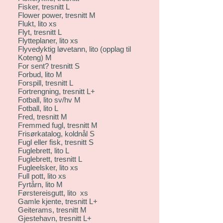
Fisker, tresnitt L
Flower power, tresnitt M
Flukt, lito xs
Flyt, tresnitt L
Flytteplaner, lito xs
Flyvedyktig løvetann, lito (opplag til
Koteng) M
For sent? tresnitt S
Forbud, lito M
Forspill, tresnitt L
Fortrengning, tresnitt L+
Fotball, lito sv/hv M
Fotball, lito L
Fred, tresnitt M
Fremmed fugl, tresnitt M
Frisørkatalog, koldnål S
Fugl eller fisk, tresnitt S
Fuglebrett, lito L
Fuglebrett, tresnitt L
Fugleelsker, lito xs
Full pott, lito xs
Fyrtårn, lito M
Førstereisgutt, lito xs
Gamle kjente, tresnitt L+
Geiterams, tresnitt M
Gjestehavn, tresnitt L+